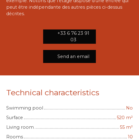
exemple. Notons que l'étage dispose d'une entrée qui
peut être indépendante des autres pièces ci-dessus
décrites.
+33 6 76 23 91
03
Send an email
Technical characteristics
Swimming pool
No
Surface
520
m²
Living room
55
m²
Rooms
10