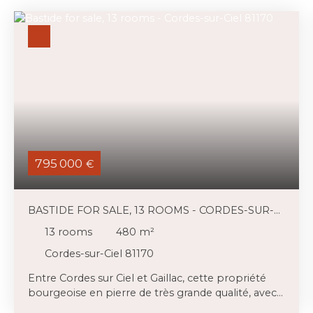
795 000
€
BASTIDE FOR SALE, 13 ROOMS - CORDES-SUR-
CIEL 81170
13
rooms
480
m²
Cordes-sur-Ciel 81170
Entre Cordes sur Ciel et Gaillac, cette propriété
bourgeoise en pierre de très grande qualité, avec
une vue imprenable sur les coteaux du gaillacois