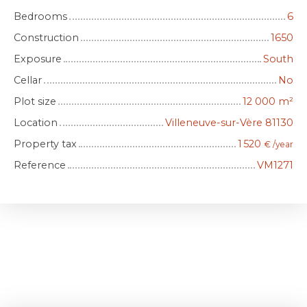
Bedrooms
6
Construction
1650
Exposure
South
Cellar
No
Plot size
12 000
m²
Location
Villeneuve-sur-Vère 81130
Property tax
1 520
€ /year
Reference
VM1271