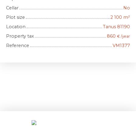
Cellar
No
Plot size
2 100
m²
Location
Tanus 81190
Property tax
860
€ /year
Reference
VM1377