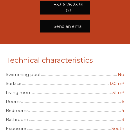
+33 6 76 23 91
03
Send an email
Technical characteristics
Swimming pool
No
Surface
130
m²
Living room
31
m²
Rooms
6
Bedrooms
4
Bathroom
3
Exposure
South