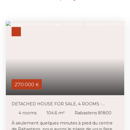
270 000
€
DETACHED HOUSE FOR SALE, 4 ROOMS -
RABASTENS 81800
4
rooms
104.6
m²
Rabastens 81800
À seulement quelques minutes à pied du centre
de Rabastens, nous avons le plaisir de vous faire