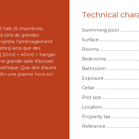
Technical chara
m2 hab (4 chambres,
Swimming pool
 à cela de grandes
Surface
projetée l'aménagement
aîtes) ainsi que des
Rooms
 ( 20m2 + 40m2 + hangar
Bedrooms
 grande salle d'accueil
pathique. Que dire d'autre
Bathroom
fin une piscine hors sol
Exposure
Cellar
Plot size
Location
Property tax
Reference