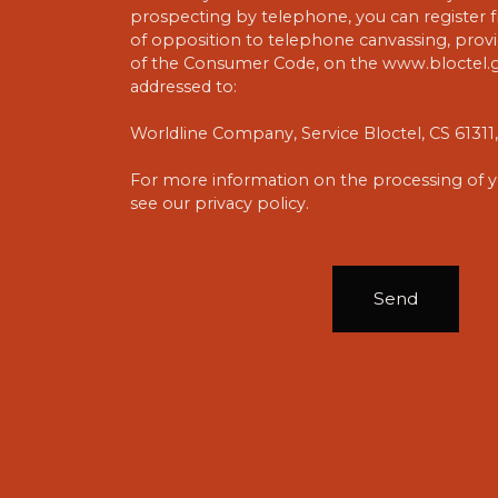
prospecting by telephone, you can register fr
of opposition to telephone canvassing, provid
of the Consumer Code, on the www.bloctel.go
addressed to:
Worldline Company, Service Bloctel, CS 6131
For more information on the processing of y
see our
privacy policy
.
Send