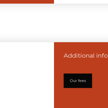
Additional inf
Our fees