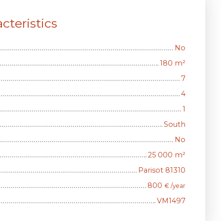
cteristics
No
180
m²
7
4
1
South
No
25 000
m²
Parisot 81310
800
€ /year
VM1497