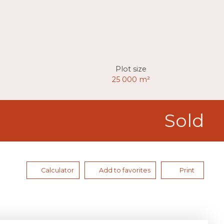
Plot size
25 000
m²
Sold
Calculator
Add to favorites
Print