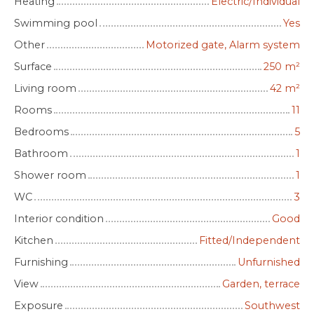
Heating
Electric/Individual
Swimming pool
Yes
Other
Motorized gate, Alarm system
Surface
250
m²
Living room
42
m²
Rooms
11
Bedrooms
5
Bathroom
1
Shower room
1
WC
3
Interior condition
Good
Kitchen
Fitted/Independent
Furnishing
Unfurnished
View
Garden, terrace
Exposure
Southwest