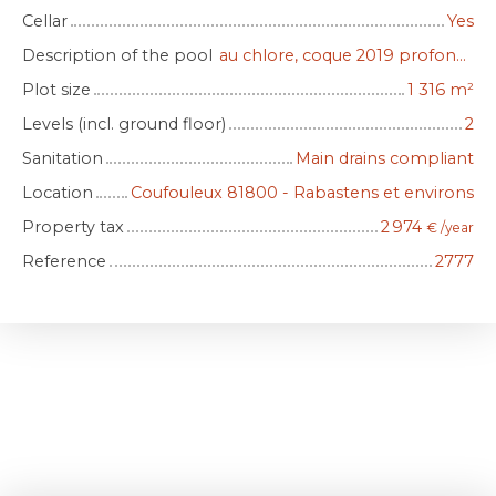
Cellar
Yes
Description of the pool
au chlore, coque 2019 profondeur 1m20 8X4
Plot size
1 316
m²
Levels (incl. ground floor)
2
Sanitation
Main drains compliant
Location
Coufouleux 81800 - Rabastens et environs
Property tax
2 974
€ /year
Reference
2777