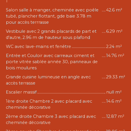
1
Salon salle à manger, cheminée avec poêle
42.6 m²
tubé, plancher flottant, gde baie 3.78 m
pour accès terrrasse
Vestibule avec 2 grands placards de part et
6.29 m²
d'autre, 2.96 m de hauteur sous plafond
WC avec lave-mains et fenêtre
2.24 m²
Entrée et Couloir avec carreaux ciment et
14.76 m²
porte vitrée sablée année 30, panneaux de
bois moulures
Grande cuisine lumineuse en angle avec
29.33 m²
accès terrasse
Escalier massif
null m²
1ère droite Chambre 2 avec placard avec
14.6 m²
cheminée décorative
2ème droite Chambre 3 avec placard avec
12.87 m²
cheminée décorative