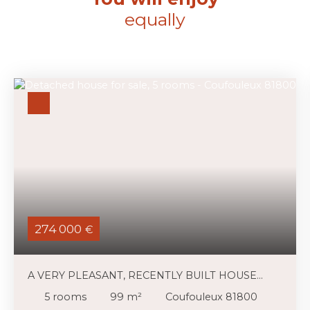
equally
274 000
€
A VERY PLEASANT, RECENTLY BUILT HOUSE
WITH A GARDEN AND A POOL
5
rooms
99
m²
Coufouleux 81800