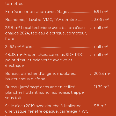
tomettes
Entrée insonorisation avec étage
5.91 m²
Buanderie, 1 lavabo, VMC, TAE derrière
3.06 m²
2.98 m² Local technique avec ballon d'eau
null m²
chaude 2024, tableau électrique, compteur,
fibre
21.62 m² Atelier
null m²
48.38 m² Ancien chais, cumulus SDE RDC,
null m²
point d'eau et baie vitrée avec volet
électrique
Bureau, plancher d'origine, moulures,
20.23 m²
hauteur sous plafond
Bureau (aménagé dans ancien cellier),
11.75 m²
plancher flottant, isolé, insonorisé, trappe
sous toit
Salle d'eau 2019 avec douche à l'italienne,
5.8 m²
une vasque, fenêtre opaque, carrelage + WC