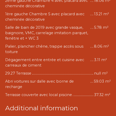
2ème gauche Chambre 4 avec placard avec
18.06 m²
cheminée décorative
1ère gauche Chambre 5 avec placard avec
13.21 m²
cheminée décorative
Salle de bain de 2019 avec grande vasque,
5.78 m²
baignoire, VMC, carrelage imitation parquet,
fenêtre et + WC 3
Palier, plancher chêne, trappe accès sous
8.06 m²
toiture
Dégagement entre entrée et cuisine avec
3.11 m²
carreaux de ciment
29.27 Terrasse
null m²
Abri voitures sur dalle avec borne de
59.03 m²
recharge
Terrasse couverte avec local piscine
37.32 m²
Additional information