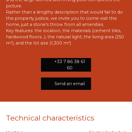
picture.
Rather than a lengthy description that would fail to do
this property justice, we invite you to come visit this
home, just a stone’s throw from all amenities.
Key features: the location, the materials (cement tiles,
hardwood floors…), the natural light, the living area (250
m²), and the lot size (1,300 m²)
+33 7 86 38 61
60
Send an email
Technical characteristics