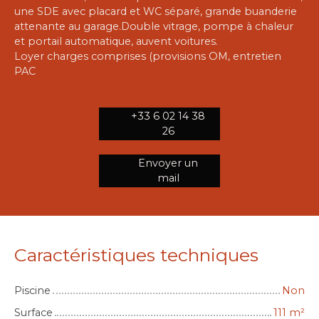
une SDE avec placard et WC séparé, grande buanderie
attenante au garage.Double vitrage, pompe à chaleur
et portail automatique, auvent voitures.
Loyer charges comprises (provisions OM, entretien
PAC
+33 6 02 14 38
26
Envoyer un
mail
Caractéristiques techniques
Piscine
Non
Surface
111
m²