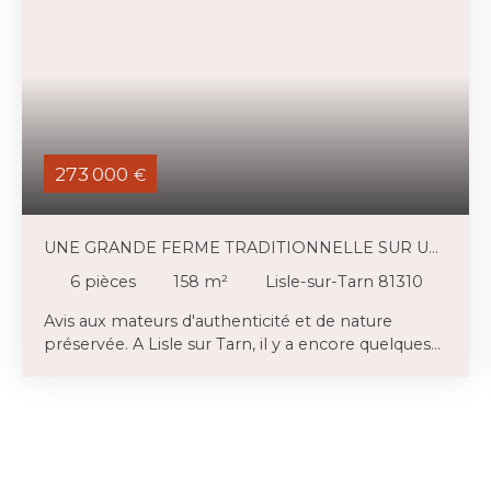
273 000
€
UNE GRANDE FERME TRADITIONNELLE SUR UN
BEAU TERRAIN ARBORÉ
6
pièces
158
m²
Lisle-sur-Tarn 81310
Avis aux mateurs d'authenticité et de nature
préservée. A Lisle sur Tarn, il y a encore quelques
fermes traditionnelles flanquées de dépendances
(ateliers, étables) et implantées dans un
environnement verdoyant, qui laissent imaginer
toutes sortes de projets. Les matériaux
traditionnels mis en œuvre, la terre crue en
l’occurrence, les bois de charpente, l'isolation en