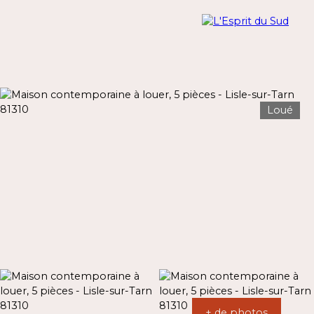
Loué
Menu
Estimation
+ de photos