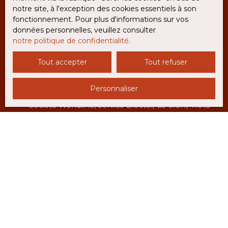
Deux petits abris pour bois. Piscine (15m x 7m)
notre site, à l'exception des cookies essentiels à son
personnelles conformément au RGPD. Si vous ne
Grande terrasse autour de la piscine en beton.
fonctionnement. Pour plus d'informations sur vos
souhaitez pas faire l'objet de prospection
Local technique. Jardins - Joli jardin autour de la
données personnelles, veuillez consulter
commerciale par voie téléphonique, vous pouvez
piscine, potager super productif, verger avec
notre politique de confidentialité
.
vous inscrire gratuitement sur la liste d'opposition
pommes, prunes, noix, nectarine etc. Petit
au démarchage téléphonique, prévu par l'article
batiment en pierre. Belles vues sur le campagne
Tout accepter
Tout refuser
L223-1 du code de la consommation, sur le site
autour de la maison.
Internet www.bloctel.gouv.fr ou par courrier
adressé à :
Personnaliser
Société Worldline, Service Bloctel, CS 61311, 41013
BLOIS CEDEX.
Pour en savoir plus sur le traitement de vos
données personnelles, veuillez consulter notre
politique de confidentialité
.
Recevoir des annonces