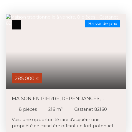
Baisse de prix
285 000
€
MAISON EN PIERRE, DEPENDANCES,
PISCINE, VUES
8
pièces
216
m²
Castanet 82160
Voici une opportunité rare d'acquérir une
propriété de caractère offrant un fort potentiel.