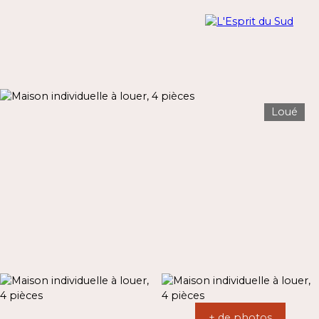
Loué
Menu
Estimation
+ de photos