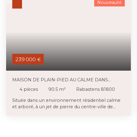
Nouveauté
239 000
€
MAISON DE PLAIN-PIED AU CALME DANS
RABASTENS
4
pièces
90.5
m²
Rabastens 81800
Située dans un environnement résidentiel calme
et arboré, à un jet de pierre du centre-ville de
Rabastens et de ses commodités, une maison de
plain-pied 90m2 bien sympathique. Un espace de
vie en L de 37m2 avec une cuisine équipée refaite
récemment (2019) et le salon séjour agrémenté là