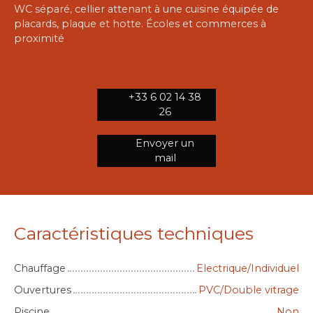
WC séparé, cellier attenant à une cuisine équipée de
placards, plaque et hotte. Écoles et commerces à
proximité
+33 6 02 14 38
26
Envoyer un
mail
Caractéristiques techniques
Chauffage
Electrique/Individuel
Ouvertures
PVC/Double vitrage
Piscine
Non