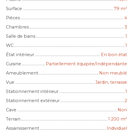
Surface
79
m²
Pièces
4
Chambres
3
Salle de bains
1
WC
1
État intérieur
En bon état
Cuisine
Partiellement équipée/Indépendante
Ameublement
Non meublé
Vue
Jardin, terrasse
Stationnement intérieur
1
Stationnement extérieur
2
Cave
Non
Terrain
1 200
m²
Assainissement
Individuel