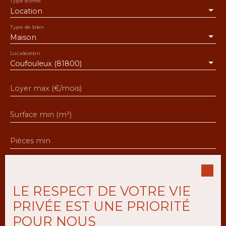
Type d'offre
Location
Type de bien
Maison
Localisation
Coufouleux (81800)
Loyer max (€/mois)
Surface min (m²)
Pièces min
J'accepte le traitement de mes données
personnelles conformément au RGPD. Si vous ne
souhaitez pas faire l'objet de prospection
LE RESPECT DE VOTRE VIE
commerciale par voie téléphonique, vous pouvez
PRIVÉE EST UNE PRIORITÉ
vous inscrire gratuitement sur la liste d'opposition
au démarchage téléphonique, prévu par l'article
POUR NOUS