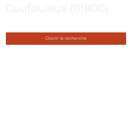
Coufouleux (81800)
Ouvrir la recherche
Type d'offre
Location
Type de bien
Maison
Localisation
Coufouleux (81800)
Loyer max (€/mois)
Surface min (m²)