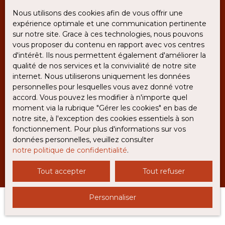
L223-1 du code de la consommation, sur le site
Internet www.bloctel.gouv.fr ou par courrier
Nous utilisons des cookies afin de vous offrir une
adressé à :
expérience optimale et une communication pertinente
sur notre site. Grace à ces technologies, nous pouvons
Société Worldline, Service Bloctel, CS 61311, 41013
vous proposer du contenu en rapport avec vos centres
BLOIS CEDEX.
d'intérêt. Ils nous permettent également d'améliorer la
qualité de nos services et la convivialité de notre site
Pour en savoir plus sur le traitement de vos
internet. Nous utiliserons uniquement les données
données personnelles, veuillez consulter notre
personnelles pour lesquelles vous avez donné votre
politique de confidentialité
.
accord. Vous pouvez les modifier à n'importe quel
moment via la rubrique ″Gérer les cookies″ en bas de
notre site, à l'exception des cookies essentiels à son
fonctionnement. Pour plus d'informations sur vos
Recevoir des annonces
données personnelles, veuillez consulter
notre politique de confidentialité
.
Tout accepter
Tout refuser
Personnaliser
JE RECHERCHE UN BIEN