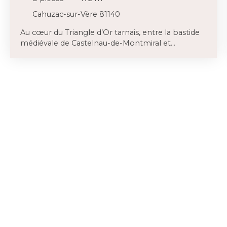
Cahuzac-sur-Vère 81140
Au cœur du Triangle d’Or tarnais, entre la bastide
médiévale de Castelnau-de-Montmiral et
Cahuzac-sur-Vère, découvrez cette élégante
maison en pierre blanche, entièrement rénovée
en 2009 avec 4/5 chambres (188m2), offrant un
cadre de vie privilégié alliant authenticité, confort
moderne et beaux volumes plus avec d'excellents
résultats en matière d'efficacité énergétique.
Édifiée sur un terrain d’environ 2 070 m², la
propriété séduit dès l’arrivée par son caractère et
ses espaces de vie généreux et des dépendances
très pratiques. Il existe également un terrain
adjacent qui peut être acheté séparément. Au rez-
de-chaussée, l'élément central est la cuisine
équipée, flanquée d'une salle à manger et
donnant accès à deux terrasses couvertes de part
et d'autre, permettant ainsi de profiter
pleinement de la vie à l'intérieur comme à
l'extérieur ; l'une donne sur le jardin et l'autre sur la