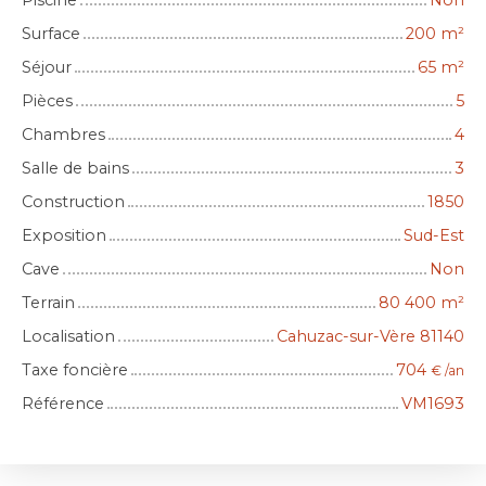
Piscine
Non
Surface
200
m²
Séjour
65
m²
Pièces
5
Chambres
4
Salle de bains
3
Construction
1850
Exposition
Sud-Est
Cave
Non
Terrain
80 400
m²
Localisation
Cahuzac-sur-Vère 81140
Taxe foncière
704
€ /an
Référence
VM1693