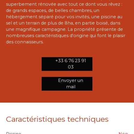
superbement rénovée avec tout ce dont vous rêvez :
de grands espaces, de belles chambres, un
hébergement séparé pour vos invités, une piscine au
sel et un terrain de plus de 8ha, en partie boisé, dans
une magnifique campagne. La propriété présente de
nombreuses caractéristiques d'origine qui font le plaisir
des connaisseurs.
+33 6 76 23 91
03
Envoyer un
mail
Caractéristiques techniques