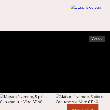
Vendu
Menu
Estimation
+ de photos