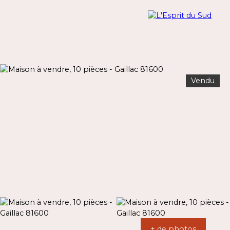
Vendu
Menu
Estimation
+ de photos