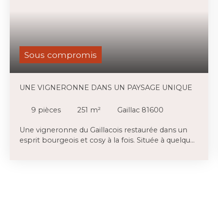
Sous compromis
UNE VIGNERONNE DANS UN PAYSAGE UNIQUE
9
pièces
251
m²
Gaillac 81600
Une vigneronne du Gaillacois restaurée dans un
esprit bourgeois et cosy à la fois. Située à quelques
minutes à peine de Gaillac, elle fait face à un
paysage rêvé fait de bois et de vignes et plus loin
les vallons du Gaillacois. Ses 3,3 ha assurent la
tranquillité. L'approche de cette propriété est déjà
un enchantement que l'on vous fera partager. La
route de campagne qui nous y mène passe par
un joli hameau, des vignes et un bois. Et puis,