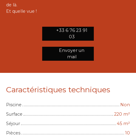
de là.
Et quelle vue !
+33 6 76 23 91
03
Envoyer un
mail
Caractéristiques techniques
Piscine
Non
Surface
220
m²
Séjour
45
m²
Pièces
10