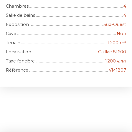
Chambres
4
Salle de bains
4
Exposition
Sud-Ouest
Cave
Non
Terrain
1 200
m²
Localisation
Gaillac 81600
Taxe foncière
1 200
€ /an
Référence
VM1807