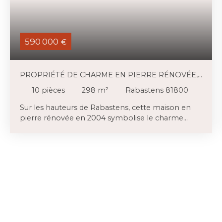
590 000
€
PROPRIÉTÉ DE CHARME EN PIERRE RÉNOVÉE,
DÉPENDANCE, PISCINE, AU CALME
10
pièces
298
m²
Rabastens 81800
Sur les hauteurs de Rabastens, cette maison en
pierre rénovée en 2004 symbolise le charme
authentique de la campagne tarnaise : les sols en
terres cuites, les poutres, et désormais de vastes
espaces de vie tout à la fois chaleureux et ouverts
(notamment un séjour de 42m2, la cuisine de
38m2 et le salon de 23 m2) . Au calme, le terrain
autour de la maison principale compte un
potager, une petite maison d'amis et la très jolie
piscine qui pointe vers un très beau panorama. A
l’arrière, de la propriété, une prairie en lisière du