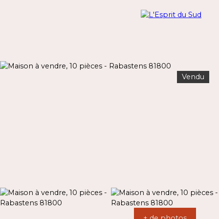
Vendu
Menu
Estimation
+ de photos