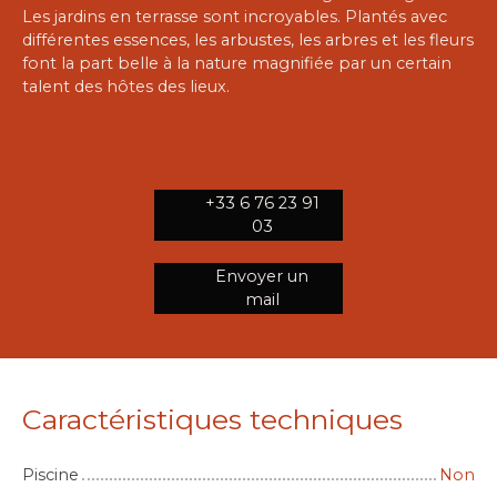
Les jardins en terrasse sont incroyables. Plantés avec
différentes essences, les arbustes, les arbres et les fleurs
font la part belle à la nature magnifiée par un certain
talent des hôtes des lieux.
+33 6 76 23 91
03
Envoyer un
mail
Caractéristiques techniques
Piscine
Non