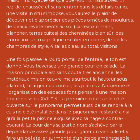
Maison incroyable de quelque 400m2 habitables. En
rez-de-chaussée et sans rentrer dans les détails car ici,
une visite in situ s'impose, vous aurez le plaisir de
découvrir et d'apprécier des pièces ornées de moulures,
de beaux revêtements au sol (carreaux ciment,
plancher, terres cuites) des cheminées bien sûr, des
trumeaux, un magnifique escalier en pierre, de belles
chambres de style, 4 salles d'eau au total. visitons
Une fois passée le lourd portail de l'entrée, le ton est
donné. Vous traversez une grande cour en calade. La
maison principale est sans doute très ancienne, les
matériaux mis en œuvre mais surtout la hauteur sous
plafond, la largeur du couloir, les plâtres à l'ancienne et
l'organisation des espaces font penser à une maison
bourgeoise du XVII ° S. La première cour sur le côté
ouverte sur le panorama permet aussi de se rendre à la
cuisine d'été installée dans le pigeonnier restauré ainsi
qu'à la petite piscine exquise avec sa nage à contre-
courant. La cour dans sa partie nord s'achève par la
dépendance assez grande pour garer un véhicule et y
faire un bel atelier surmonté d'un étage aménageable.