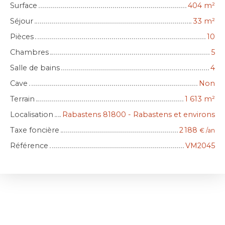
Surface
404
m²
Séjour
33
m²
Pièces
10
Chambres
5
Salle de bains
4
Cave
Non
Terrain
1 613
m²
Localisation
Rabastens 81800 - Rabastens et environs
Taxe foncière
2 188
€ /an
Référence
VM2045