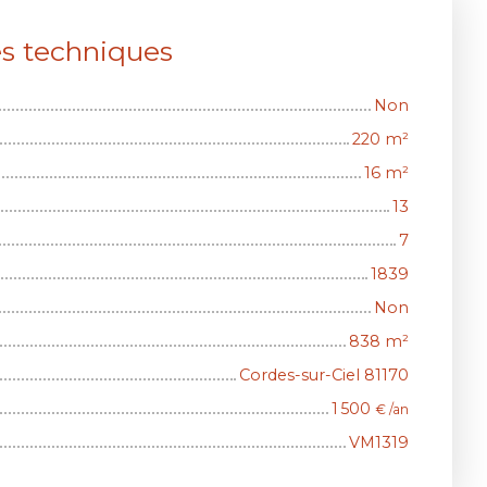
es techniques
Non
220
m²
16
m²
13
7
1839
Non
838
m²
Cordes-sur-Ciel 81170
1 500
€ /an
VM1319