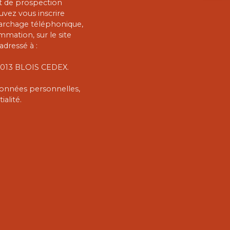
et de prospection
vez vous inscrire
marchage téléphonique,
mmation, sur le site
adressé à :
 41013 BLOIS CEDEX.
 données personnelles,
ialité
.