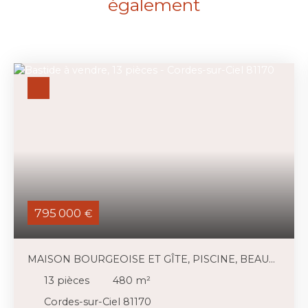
également
795 000
€
MAISON BOURGEOISE ET GÎTE, PISCINE, BEAU
TERRAIN
13
pièces
480
m²
Cordes-sur-Ciel 81170