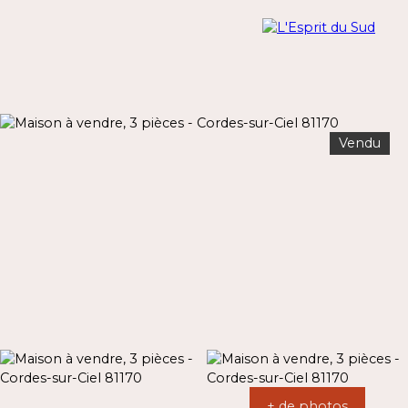
Vendu
Menu
Estimation
+ de photos