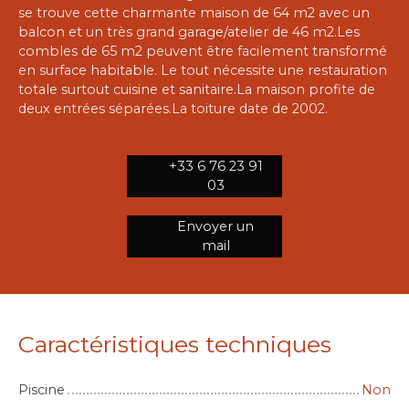
se trouve cette charmante maison de 64 m2 avec un
balcon et un très grand garage/atelier de 46 m2.Les
combles de 65 m2 peuvent être facilement transformé
en surface habitable. Le tout nécessite une restauration
totale surtout cuisine et sanitaire.La maison profite de
deux entrées séparées.La toiture date de 2002.
+33 6 76 23 91
03
Envoyer un
mail
Caractéristiques techniques
Piscine
Non