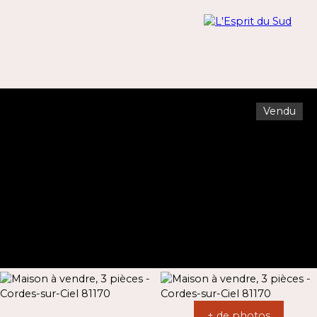
Vendu
Menu
Estimation
+ de photos