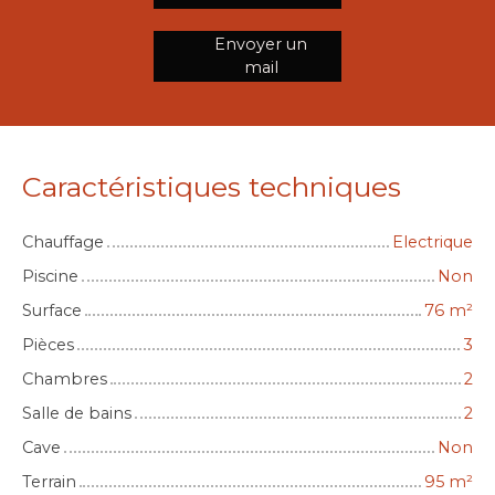
Envoyer un
mail
Caractéristiques techniques
Chauffage
Electrique
Piscine
Non
Surface
76
m²
Pièces
3
Chambres
2
Salle de bains
2
Cave
Non
Terrain
95
m²