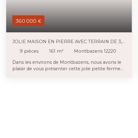
360 000
€
JOLIE MAISON EN PIERRE AVEC TERRAIN DE 3,4
HA
9
pièces
161
m²
Montbazens 12220
Dans les environs de Montbazens, nous avons le
plaisir de vous présenter cette jolie petite ferme
en pierre, implantée sur 3,39 hectares de terrain.
La maison en pierre (162m2) comprend quatre
chambres ainsi qu’une grande terrasse à l’arrière,
donnant sur la piscine. Elle dispose également
d’une vaste cave dont le plafond a été isolé. À
proximité de la maison se trouvent une grande
grange en pierre (13,8m x 6,3m) (87m2 par
niveau) sur deux niveaux, offrant un beau potentiel
d’aménagement, ainsi qu’une autre dépendance.
Devant la maison, il y a un grand parking ainsi que