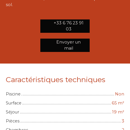
sol.
+33 6 76 23 91
03
Envoyer un
mail
Caractéristiques techniques
Piscine
Non
Surface
65
m²
Séjour
19
m²
Pièces
3