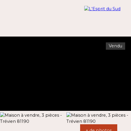
Vendu
Menu
Estimation
+ de photos