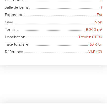
Chambres
2
Salle de bains
1
Exposition
Est
Cave
Non
Terrain
8 200
m²
Localisation
Trévien 81190
Taxe foncière
153
€ /an
Référence
VM1469