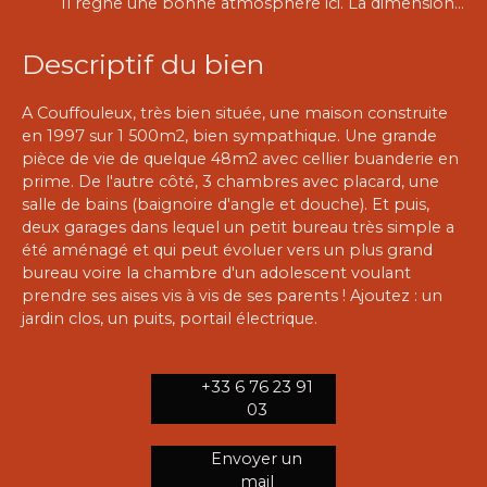
Il règne une bonne atmosphère ici. La dimension généreuse du séjour ouvert sur la cuisine, la lumière très présente dans toute la maison, la possibilité d'aménagements supplémentaires, et puis le calme et la position quasi idéale ( proximité des commerces, des écoles, du train, de l'autoroute et de Rabastens)
Descriptif du bien
A Couffouleux, très bien située, une maison construite
en 1997 sur 1 500m2, bien sympathique. Une grande
pièce de vie de quelque 48m2 avec cellier buanderie en
prime. De l'autre côté, 3 chambres avec placard, une
salle de bains (baignoire d'angle et douche). Et puis,
deux garages dans lequel un petit bureau très simple a
été aménagé et qui peut évoluer vers un plus grand
bureau voire la chambre d'un adolescent voulant
prendre ses aises vis à vis de ses parents ! Ajoutez : un
jardin clos, un puits, portail électrique.
+33 6 76 23 91
03
Envoyer un
mail