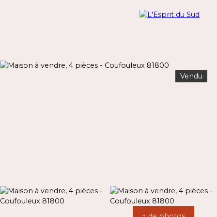
Vendu
Menu
Estimation
+ de photos