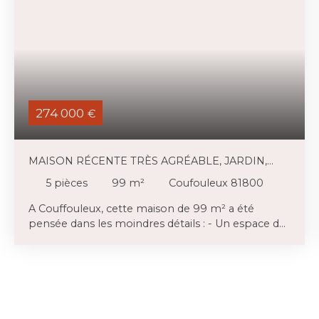
274 000
€
MAISON RÉCENTE TRÈS AGRÉABLE, JARDIN,
PISCINE
5
pièces
99
m²
Coufouleux 81800
A Couffouleux, cette maison de 99 m² a été
pensée dans les moindres détails : - Un espace de
vie lumineux et chaleureux de quelque 50m2 et
notamment une cuisine contemporaine sur-
équipée - 3 chambres dont une avec grand
dressing - Poêle à pellets + Clim réversible pour
un confort thermique total - Volets solaires et
portail électrique - Entièrement close et sécurisée