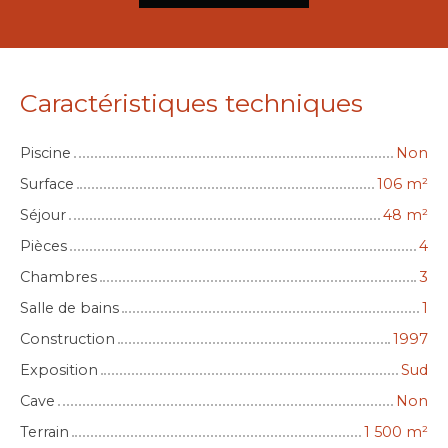
Caractéristiques techniques
Piscine
Non
Surface
106
m²
Séjour
48
m²
Pièces
4
Chambres
3
Salle de bains
1
Construction
1997
Exposition
Sud
Cave
Non
Terrain
1 500
m²