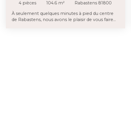
4
pièces
104.6
m²
Rabastens 81800
À seulement quelques minutes à pied du centre
de Rabastens, nous avons le plaisir de vous faire
découvrir cette agréable maison des années 90.
Implantée sur une belle parcelle arborée, fleurie,
agrémentée d'un charmant abri de jardin et
entièrement clôturée de plus de 800 m². . Ce que
l'on retient en premier c'est la luminosité, ensuite
nous constatons que ce bien a absolument tout
ce qu'il faut pour vous accueillir : Au rez-de-
chaussée : un grand séjour avec accès à la terrasse,
une cuisine semi-indépendante A demi niveau
nous trouvons deux chambres, une salle de bain
et une suite parentale avec sa salle d'eau Au sous-
sol, un espace exceptionnel comprenant un
garage pouvant accueillir plusieurs véhicules, un
coin buanderie, un point d'eau et tout le volume
nécessaire pour installer un atelier ou du stockage.
Un bien complet, chaleureux et prêt à vous
accueillir !