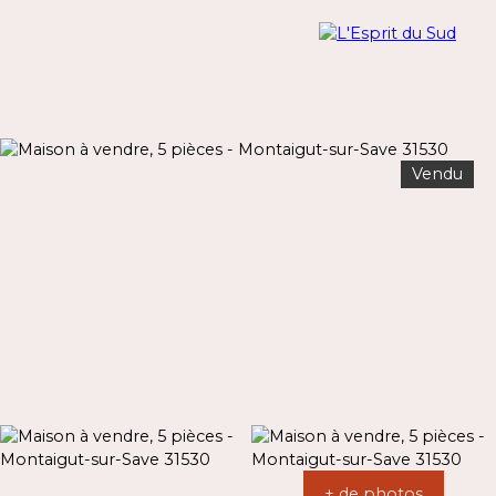
Vendu
Menu
Estimation
+ de photos