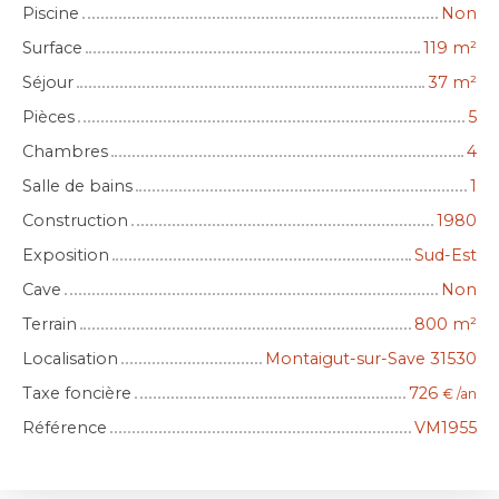
Piscine
Non
Surface
119
m²
Séjour
37
m²
Pièces
5
Chambres
4
Salle de bains
1
Construction
1980
Exposition
Sud-Est
Cave
Non
Terrain
800
m²
Localisation
Montaigut-sur-Save 31530
Taxe foncière
726
€ /an
Référence
VM1955