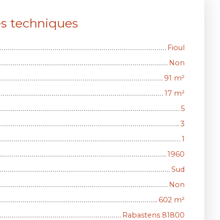
es techniques
Fioul
Non
91
m²
17
m²
5
3
1
1960
Sud
Non
602
m²
Rabastens 81800