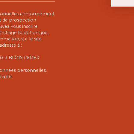
rsonnelles conformément
et de prospection
vez vous inscrire
marchage téléphonique,
mmation, sur le site
adressé à :
 41013 BLOIS CEDEX.
 données personnelles,
ialité
.