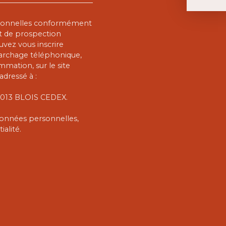
rsonnelles conformément
et de prospection
vez vous inscrire
marchage téléphonique,
mmation, sur le site
adressé à :
 41013 BLOIS CEDEX.
 données personnelles,
ialité
.