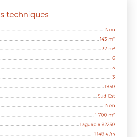
es techniques
Non
143
m²
32
m²
6
3
3
1850
Sud-Est
Non
1 700
m²
Laguépie 82250
1 148
€ /an