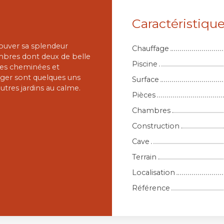
Caractéristiqu
rouver sa splendeur
Chauffage
bres dont deux de belle
Piscine
lles cheminées et
anger sont quelques uns
Surface
utres jardins au calme.
Pièces
Chambres
Construction
Cave
Terrain
Localisation
Référence