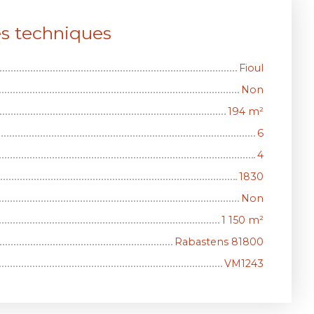
es techniques
Fioul
Non
194
m²
6
4
1830
Non
1 150
m²
Rabastens 81800
VM1243