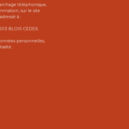
marchage téléphonique,
mmation, sur le site
adressé à :
 41013 BLOIS CEDEX.
 données personnelles,
ialité
.