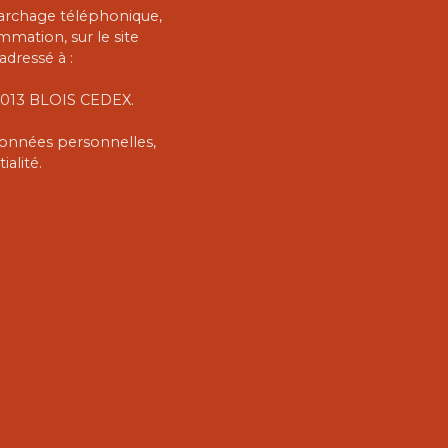
marchage téléphonique,
mmation, sur le site
adressé à :
 41013 BLOIS CEDEX.
 données personnelles,
ialité
.