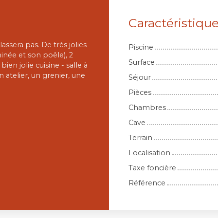
Caractéristiqu
ssera pas. De très jolies
Piscine
minée et son poêle), 2
Surface
ien jolie cuisine - salle à
n atelier, un grenier, une
Séjour
Pièces
Chambres
Cave
Terrain
Localisation
Taxe foncière
Référence