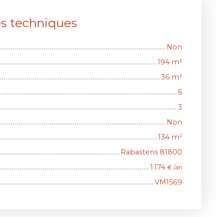
es techniques
Non
194
m²
36
m²
6
3
Non
134
m²
Rabastens 81800
1 174
€ /an
VM1569