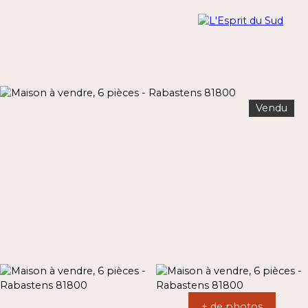
Vendu
Menu
Estimation
+ de photos