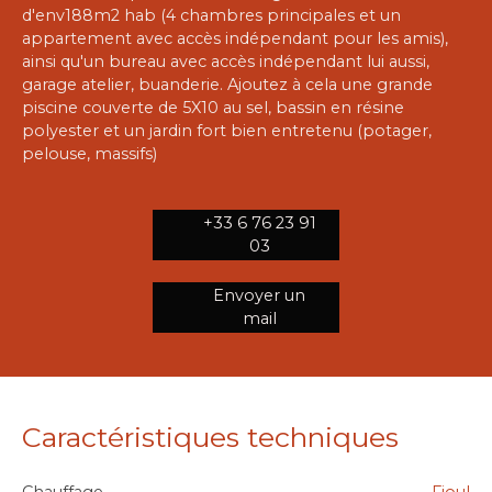
d'env188m2 hab (4 chambres principales et un
appartement avec accès indépendant pour les amis),
ainsi qu'un bureau avec accès indépendant lui aussi,
garage atelier, buanderie. Ajoutez à cela une grande
piscine couverte de 5X10 au sel, bassin en résine
polyester et un jardin fort bien entretenu (potager,
pelouse, massifs)
+33 6 76 23 91
03
Envoyer un
mail
Caractéristiques techniques