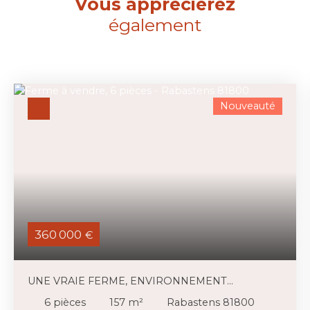
Vous apprécierez
également
Nouveauté
360 000
€
UNE VRAIE FERME, ENVIRONNEMENT
EXCEPTIONNEL, DÉPENDANCES, 8HA
6
pièces
157
m²
Rabastens 81800