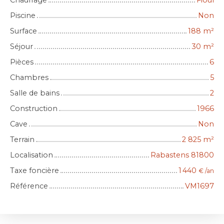
Chauffage
Fioul
Piscine
Non
Surface
188
m²
Séjour
30
m²
Pièces
6
Chambres
5
Salle de bains
2
Construction
1966
Cave
Non
Terrain
2 825
m²
Localisation
Rabastens 81800
Taxe foncière
1 440
€ /an
Référence
VM1697