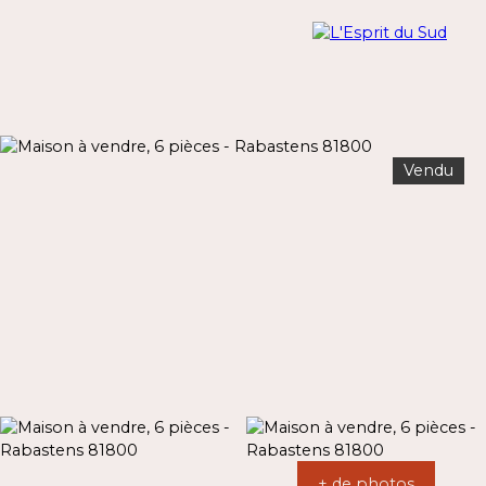
Vendu
Menu
Estimation
+ de photos