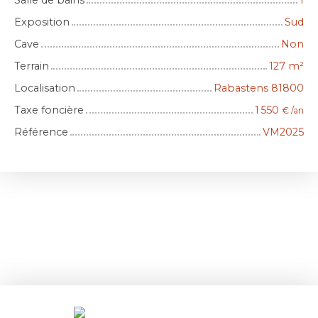
Salle de bains
1
Exposition
Sud
Cave
Non
Terrain
127
m²
Localisation
Rabastens 81800
Taxe foncière
1 550
€ /an
Référence
VM2025