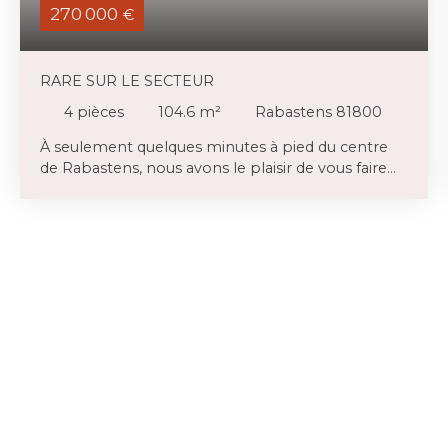
270 000
€
RARE SUR LE SECTEUR
4
pièces
104.6
m²
Rabastens 81800
À seulement quelques minutes à pied du centre
de Rabastens, nous avons le plaisir de vous faire
découvrir cette agréable maison des années 90.
Implantée sur une belle parcelle arborée, fleurie,
agrémentée d'un charmant abri de jardin et
entièrement clôturée de plus de 800 m². . Ce que
l'on retient en premier c'est la luminosité, ensuite
nous constatons que ce bien a absolument tout
ce qu'il faut pour vous accueillir : Au rez-de-
chaussée : un grand séjour avec accès à la terrasse,
une cuisine semi-indépendante A demi niveau
nous trouvons deux chambres, une salle de bain
et une suite parentale avec sa salle d'eau Au sous-
sol, un espace exceptionnel comprenant un
garage pouvant accueillir plusieurs véhicules, un