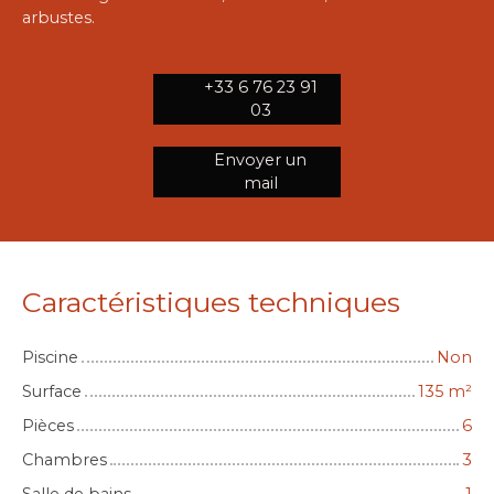
arbustes.
+33 6 76 23 91
03
Envoyer un
mail
Caractéristiques techniques
Piscine
Non
Surface
135
m²
Pièces
6
Chambres
3