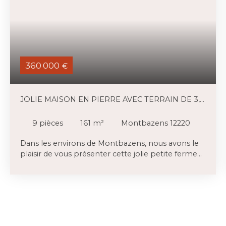
360 000
€
JOLIE MAISON EN PIERRE AVEC TERRAIN DE 3,4
HA
9
pièces
161
m²
Montbazens 12220
Dans les environs de Montbazens, nous avons le
plaisir de vous présenter cette jolie petite ferme
en pierre, implantée sur 3,39 hectares de terrain.
La maison en pierre (162m2) comprend quatre
chambres ainsi qu’une grande terrasse à l’arrière,
donnant sur la piscine. Elle dispose également
d’une vaste cave dont le plafond a été isolé. À
proximité de la maison se trouvent une grande