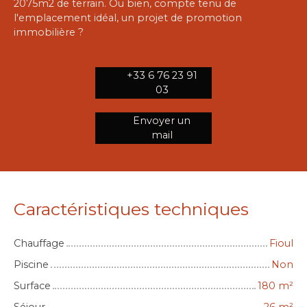
2075m2 de terrain. Ou bien, compte tenu de
l'emplacement idéal, un projet de promotion
immobilière ?
+33 6 76 23 91
03
Envoyer un
mail
Caractéristiques techniques
Chauffage
Fioul
Piscine
Non
Surface
180
m²