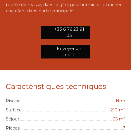
(poêle de masse, dans le gîte, géothermie et plancher
chauffant dans partie principale).
+33 6 76 23 91
03
Envoyer un
mail
Caractéristiques techniques
Piscine
Non
Surface
210
m²
Séjour
65
m²
Pièces
7