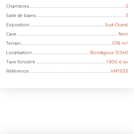
Chambres
5
Salle de bains
3
Exposition
Sud-Ouest
Cave
Non
Terrain
578
m²
Localisation
Bondigoux 31340
Taxe foncière
1 900
€ /an
Référence
VM1933