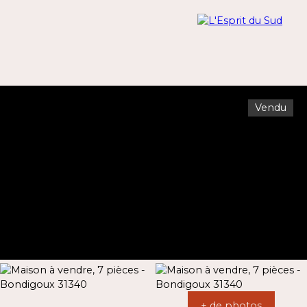
Vendu
Menu
Estimation
+ de photos