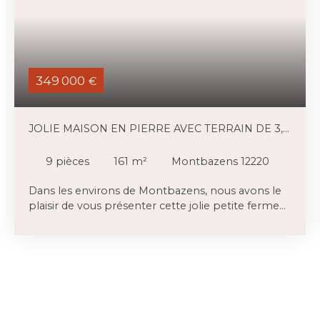
349 000
€
JOLIE MAISON EN PIERRE AVEC TERRAIN DE 3,4
HA
9
pièces
161
m²
Montbazens 12220
Dans les environs de Montbazens, nous avons le
plaisir de vous présenter cette jolie petite ferme
en pierre, implantée sur 3,39 hectares de terrain.
La maison en pierre (162m2) comprend quatre
chambres ainsi qu’une grande terrasse à l’arrière,
donnant sur la piscine. Elle dispose également
d’une vaste cave dont le plafond a été isolé. À
proximité de la maison se trouvent une grande
grange en pierre (13,8m x 6,3m) (87m2 par