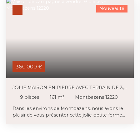
Nouveauté
360 000
€
JOLIE MAISON EN PIERRE AVEC TERRAIN DE 3,4
HA
9
pièces
161
m²
Montbazens 12220
Dans les environs de Montbazens, nous avons le
plaisir de vous présenter cette jolie petite ferme
en pierre, implantée sur 3,39 hectares de terrain.
La maison en pierre (162m2) comprend quatre
chambres ainsi qu’une grande terrasse à l’arrière,