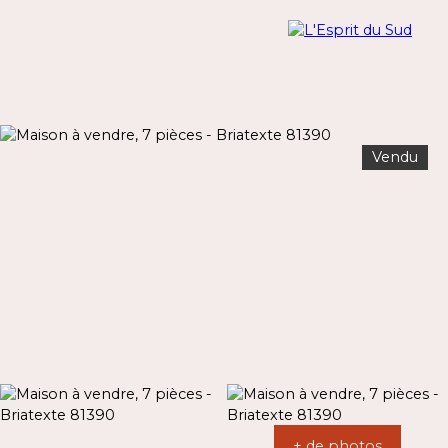
Vendu
Menu
Estimation
+ de photos