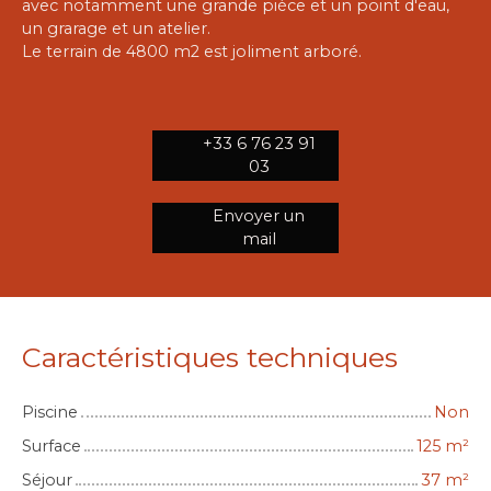
avec notamment une grande pièce et un point d'eau,
un grarage et un atelier.
Le terrain de 4800 m2 est joliment arboré.
+33 6 76 23 91
03
Envoyer un
mail
Caractéristiques techniques
Piscine
Non
Surface
125
m²
Séjour
37
m²