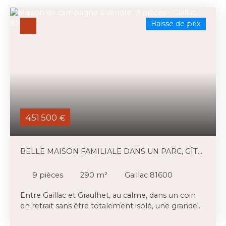
Baisse de prix
451 500
€
BELLE MAISON FAMILIALE DANS UN PARC, GÎTE
ET PISCINE
9
pièces
290
m²
Gaillac 81600
Entre Gaillac et Graulhet, au calme, dans un coin
en retrait sans être totalement isolé, une grande
maison familiale en très bon état, et un joli gîte