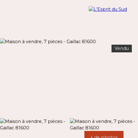
Vendu
Menu
Estimation
+ de photos