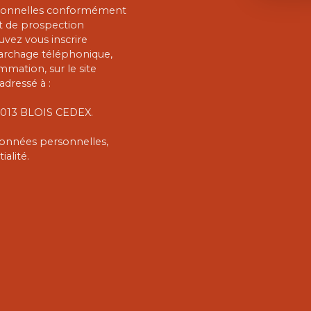
rsonnelles conformément
et de prospection
vez vous inscrire
marchage téléphonique,
mmation, sur le site
adressé à :
 41013 BLOIS CEDEX.
 données personnelles,
ialité
.