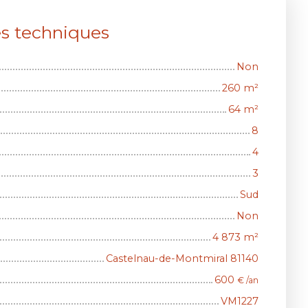
es techniques
Non
260
m²
64
m²
8
4
3
Sud
Non
4 873
m²
Castelnau-de-Montmiral 81140
600
€ /an
VM1227