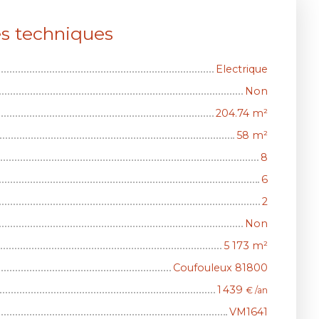
es techniques
Electrique
Non
204.74
m²
58
m²
8
6
2
Non
5 173
m²
Coufouleux 81800
1 439
€ /an
VM1641