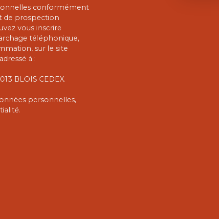
rsonnelles conformément
et de prospection
vez vous inscrire
marchage téléphonique,
mmation, sur le site
adressé à :
 41013 BLOIS CEDEX.
 données personnelles,
ialité
.