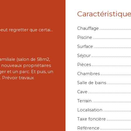
Caractéristiqu
Chauffage
Très bien situé, au calme, proche de tout. On peut regretter que certains éléments anciens aient disparu, il faudra sans doute aller vers une rénovation contemporaine. Le résultat sera très sympa.
Piscine
Surface
Séjour
familiale (salon de 58m2,
Pièces
s nouveaux propriétaires
er et un parc. Et puis, un
Chambres
 Prévoir travaux
Salle de bains
Cave
Terrain
Localisation
Taxe foncière
Référence