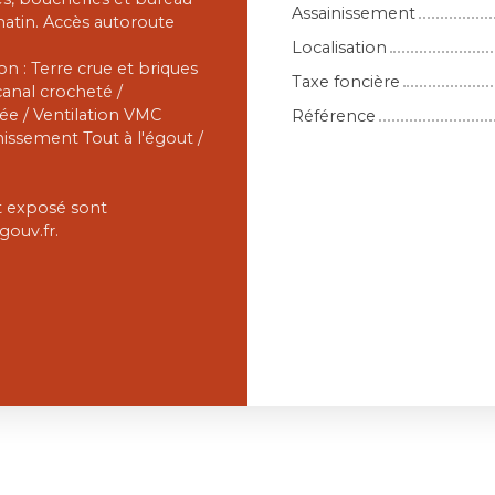
Assainissement
atin. Accès autoroute
Localisation
n : Terre crue et briques
Taxe foncière
 canal crocheté /
ée / Ventilation VMC
Référence
nissement Tout à l'égout /
st exposé sont
gouv.fr.