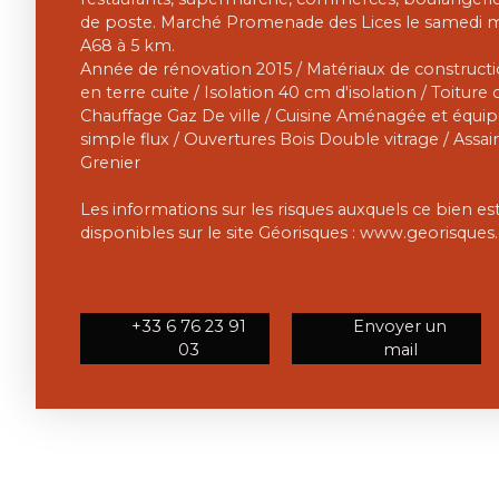
de poste. Marché Promenade des Lices le samedi m
A68 à 5 km.
Année de rénovation 2015 / Matériaux de constructio
en terre cuite / Isolation 40 cm d'isolation / Toiture
Chauffage Gaz De ville / Cuisine Aménagée et équip
simple flux / Ouvertures Bois Double vitrage / Assai
Grenier
Les informations sur les risques auxquels ce bien e
disponibles sur le site Géorisques : www.georisques.
+33 6 76 23 91
Envoyer un
03
mail