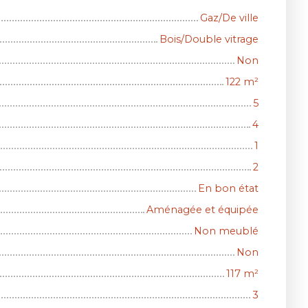
Gaz/De ville
Bois/Double vitrage
Non
122
m²
5
4
1
2
En bon état
Aménagée et équipée
Non meublé
Non
117
m²
3