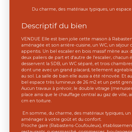
Du charme, des matériaux typiques, un espace
Descriptif du bien
VENDUE Elle est bien jolie cette maison à Rabasten
aménagée et son arrière-cuisine, un WC, un séjour c
appentis. Un bel escalier en bois massif mène aux 
deux paliers de part et d'autre de l'escalier, chacun 
desservent la SDB, un WC séparé, et trois chambres
dont une avec un grand placard, tellement agréable
au sol. La salle de bain elle aussi a été rénovée. Et 
bel espace très lumineux de 26 m2 et un petit gre
Aucun travaux à prévoir, le double vitrage (menuiser
place ainsi que le chauffage central au gaz de ville, a
cm en toiture.
En somme, du charme, des matériaux typiques, un 
aménager à votre goût et du confort.
Proche gare (Rabastens-Coufouleux), établissement
restaurants, supermarché, commerces, boulangerie