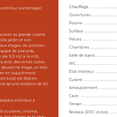
Chauffage
 extérieur à aménager
Ouvertures
Piscine
Surface
s avec sa grande cuisine
Pièces
ôté jardin et son
deux étages. Au premier,
Chambres
équipé de placards,
Salle de bains
 (de 9.3 m2 à 14 m2),
s avec des terres cuites
WC
au deuxième étage, un très
État intérieur
nier en supplément.
ies bois) est déjà en
Cuisine
insi qu'une isolation de 40
Ameublement
Cave
espace extérieur à
Terrain
s scolaires, cinéma,
Niveaux (RDC inclus)
s, boucheries et bureau