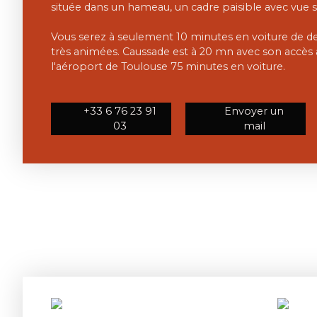
située dans un hameau, un cadre paisible avec vue su
Vous serez à seulement 10 minutes en voiture de d
très animées. Caussade est à 20 mn avec son accès 
l'aéroport de Toulouse 75 minutes en voiture.
+33 6 76 23 91
Envoyer un
03
mail