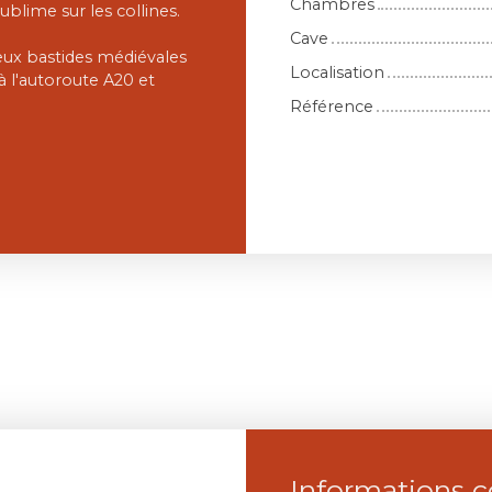
Chambres
blime sur les collines.
Cave
eux bastides médiévales
Localisation
à l'autoroute A20 et
Référence
Informations 