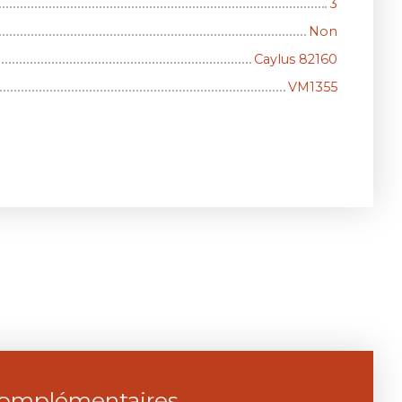
3
Non
Caylus 82160
VM1355
complémentaires