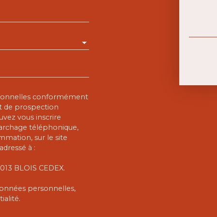
rsonnelles conformément
et de prospection
vez vous inscrire
marchage téléphonique,
mmation, sur le site
adressé à :
 41013 BLOIS CEDEX.
 données personnelles,
ialité
.