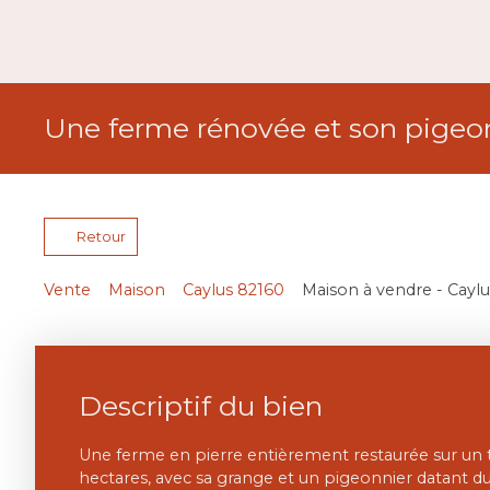
Une ferme rénovée et son pigeo
Retour
Vente
Maison
Caylus 82160
Maison à vendre - Cayl
Descriptif du bien
Une ferme en pierre entièrement restaurée sur un t
hectares, avec sa grange et un pigeonnier datant du 