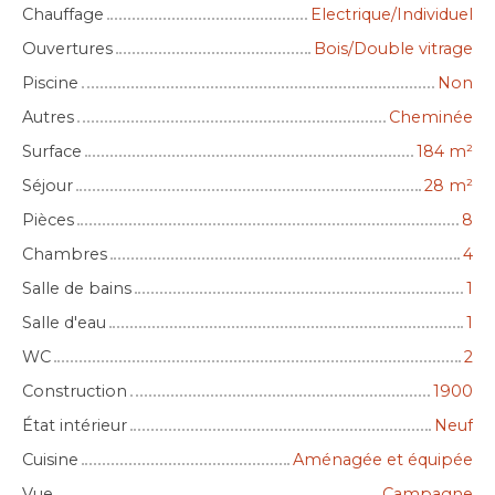
Chauffage
Electrique/Individuel
Ouvertures
Bois/Double vitrage
Piscine
Non
Autres
Cheminée
Surface
184
m²
Séjour
28
m²
Pièces
8
Chambres
4
Salle de bains
1
Salle d'eau
1
WC
2
Construction
1900
État intérieur
Neuf
Cuisine
Aménagée et équipée
Vue
Campagne