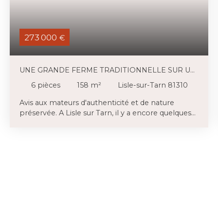
273 000
€
UNE GRANDE FERME TRADITIONNELLE SUR UN
BEAU TERRAIN ARBORÉ
6
pièces
158
m²
Lisle-sur-Tarn 81310
Avis aux mateurs d'authenticité et de nature
préservée. A Lisle sur Tarn, il y a encore quelques
fermes traditionnelles flanquées de dépendances
(ateliers, étables) et implantées dans un
environnement verdoyant, qui laissent imaginer
toutes sortes de projets. Les matériaux
traditionnels mis en œuvre, la terre crue en
l’occurrence, les bois de charpente, l'isolation en
toiture au-dessus des chambres sont un gage de
durabilité et d'habitat sain. Rez-de-chaussée
Entrée de 12 m² avec jolie porte d'origine, sol en
dalleAncien WC transformé en placards