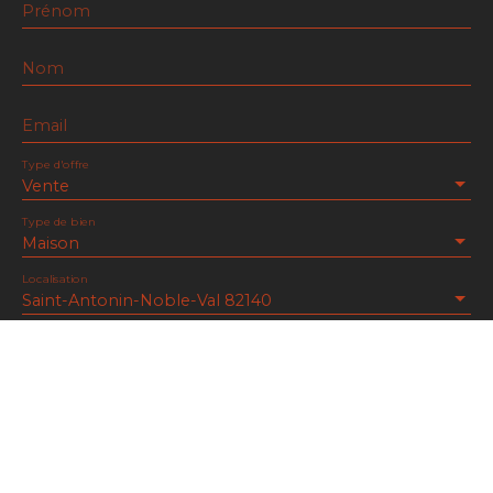
Prénom
Nom
Email
Type d'offre
Vente
Type de bien
Maison
Localisation
Saint-Antonin-Noble-Val 82140
Budget max (€)
Surface min (m²)
Pièces min