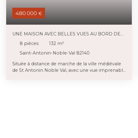
480 000
€
UNE MAISON AVEC BELLES VUES AU BORD DE
LA RIVIÈRE.
8
pièces
132
m²
Saint-Antonin-Noble-Val 82140
Située à distance de marche de la ville médiévale
de St Antonin Noble Val, avec une vue imprenable
sur le Roc d'Anglars, cette ancienne maison de
vigneron se trouve en toute intimité, entourée de
plus de 0,5 ha de bois de chênes et de jardins
matures. La maison est en dehors de la zone
inondable mais dispose d'un terrain (c400m2)
avec une façade sur la rivière en dessous de la
maison, encore une fois avec de belles vues sur la
rivière offrant un accès direct pour le kayak, etc.
Cette maison Art Déco (132m2) a été
magnifiquement rénovée avec 3 chambres, un