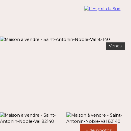
Vendu
Menu
Estimation
+ de photos