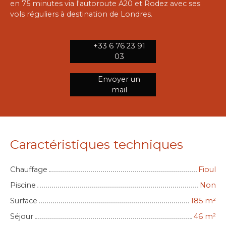
en 75 minutes via l'autoroute A20 et Rodez avec ses
vols réguliers à destination de Londres.
+33 6 76 23 91
03
Envoyer un
mail
Caractéristiques techniques
Chauffage
Fioul
Piscine
Non
Surface
185
m²
Séjour
46
m²